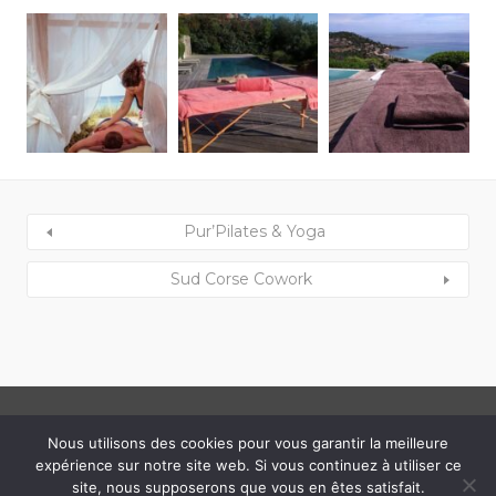
Pur’Pilates & Yoga
Sud Corse Cowork
Nous utilisons des cookies pour vous garantir la meilleure
Copyright © 2022 Albra Pura • Designed by
RSK
expérience sur notre site web. Si vous continuez à utiliser ce
Mentions Légales
site, nous supposerons que vous en êtes satisfait.