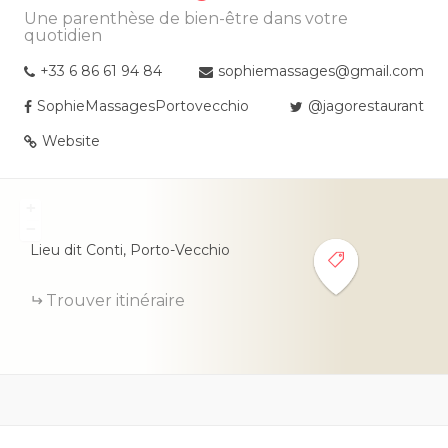
Une parenthèse de bien-être dans votre
quotidien
+33 6 86 61 94 84
sophiemassages@gmail.com
SophieMassagesPortovecchio
@jagorestaurant
Website
+
−
Lieu dit Conti,
Porto-Vecchio
Trouver itinéraire