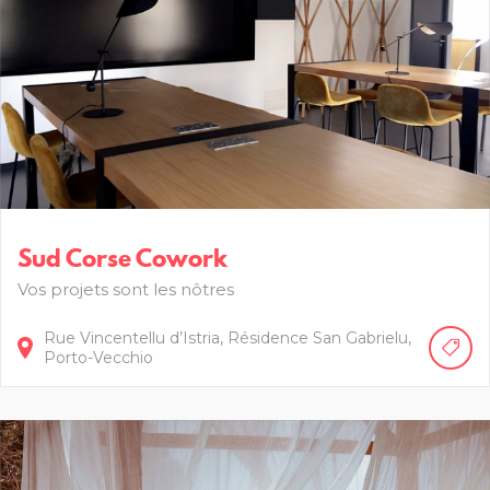
Sud Corse Cowork
Vos projets sont les nôtres
Rue Vincentellu d’Istria,
Résidence San Gabrielu
Porto-Vecchio