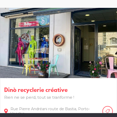
Dinò recyclerie créative
Rien ne se perd, tout se tranforme !
Rue Pierre Andréani route de Bastia,
Porto-
Vecchio