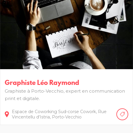
Graphiste Léo Raymond
Graphiste à Porto-Vecchio, expert en communication
print et digitale.
Espace de Coworking Sud-corse Cowork,
Rue
Vincentellu d'Istria
Porto-Vecchio