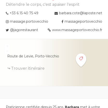
Détendre le corps, c'est apaiser l'esprit
+33 6 15 40 75 49
barbara.cote@laposte.net
massage.portovecchio
massageportovecchio
@jagorestaurant
www.massageportovecchio.fr
+
−
Route de Levie,
Porto-Vecchio
Trouver itinéraire
Praticienne certifiée depuis 25 ans,
Barbara
met à votre